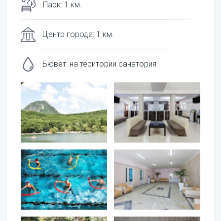
Парк
:
1
км.
Центр города
:
1
км.
Бювет
:
на територии санатория