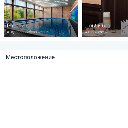
Бассейн
Лобби-бар
#
Здоровый образ жизни
#
Развлечение
Местоположение