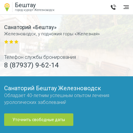
Бештау
город-курорт
Железноводск
Санаторий «Бештау»
Железноводск
,
у подножия горы «Железная»
Телефон службы бронирования
8 (87937) 9-62-14
Санаторий Бештау Железноводск
Обладает 40-летним успешным опытом лечения
урологических заболеваний
Уточнить свободные даты