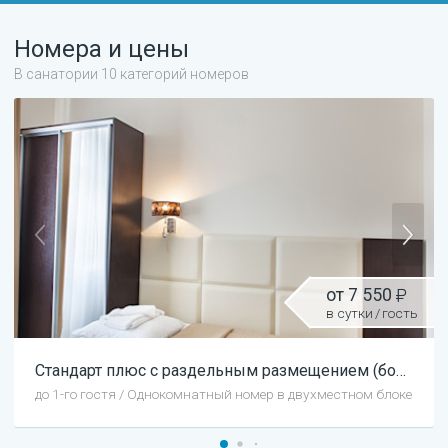
Номера и цены
В санатории 10 категорий номеров
от
7 550
в сутки
/
гость
Стандарт
плюс с раздельным размещением (большая комната)
до
1
-го гостя
/
Однокомнатный номер в двухместном блоке