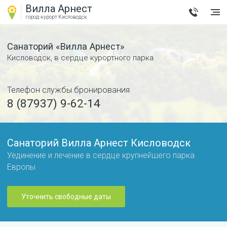
Вилла Арнест
город-курорт
Кисловодск
Санаторий «Вилла Арнест»
Кисловодск
,
в сердце курортного парка
Телефон службы бронирования
8 (87937) 9-62-14
Санаторий Вилла Арнест Кисловодск
Уединение и лечение в сердце крупнейшего парка
Европы
Уточнить свободные даты