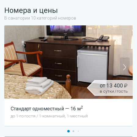
Номера и цены
В санатории 10 категорий номеров
от
13 400
в сутки
/
гость
2
Стандарт
одноместный
—
16
м
до
1
-го гостя
/
1-комнатный, 1-местный