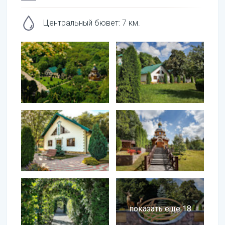
Центральный бювет
:
7
км.
показать еще 18