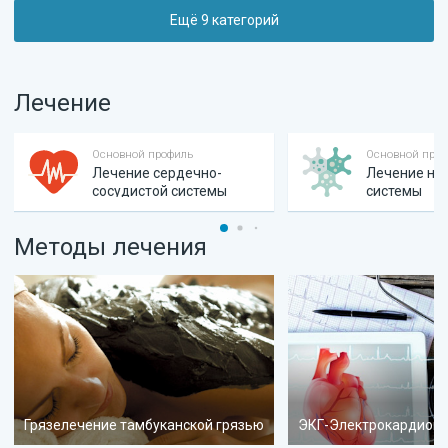
Ещё
9
категорий
Лечение
Основной профиль
Основной про
Лечение сердечно-
Лечение не
сосудистой системы
системы
Методы лечения
Грязелечение тамбуканской грязью
ЭКГ-Электрокардиог