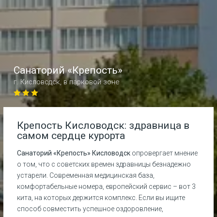
Санаторий
«
Крепость
»
г.
Кисловодск
,
в парковой зоне
Крепость Кисловодск: здравница в
самом сердце курорта
Санаторий «Крепость» Кисловодск
опровергает мнение
о том, что с советских времен здравницы безнадежно
устарели. Современная медицинская база,
комфортабельные номера, европейский сервис – вот 3
кита, на которых держится комплекс. Если вы ищите
способ совместить успешное оздоровление,