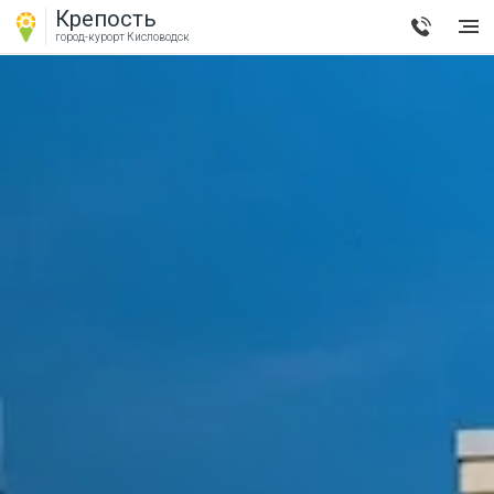
Крепость
город-курорт
Кисловодск