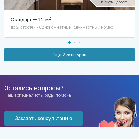
в сутки
/
гость
2
Стандарт
—
12
м
до
2
-х гостей
/
Однокомнатный, двухместный номер
Ещё
2
категории
Остались вопросы?
Наши специалисты рады помочь!
Заказать консультацию
Консультация бесплатна!