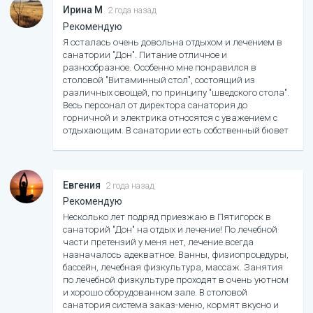
Ирина М
2 года назад
Рекомендую
Я осталась очень довольна отдыхом и лечением в
санатории "Дон". Питание отличное и
разнообразное. Особенно мне понравился в
столовой "Витаминный стол", состоящий из
различных овощей, по принципу "шведского стола".
Весь персонал от директора санатория до
горничной и электрика относятся с уважением с
отдыхающим. В санатории есть собственный бювет
с миниральной водой. В грязелечебницу возит
санаторский автобус.
Евгения
2 года назад
Рекомендую
Несколько лет подряд приезжаю в Пятигорск в
санаторий "Дон" на отдых и лечение! По лечебной
части претензий у меня нет, лечение всегда
назначалось адекватное. Ванны, физиопроцедуры,
бассейн, лечебная физкультура, массаж. Занятия
по лечебной физкультуре проходят в очень уютном
и хорошо оборудованном зале. В столовой
санатория система заказ-меню, кормят вкусно и