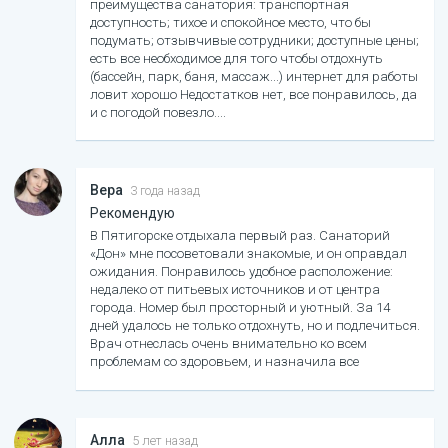
преимущества санатория: транспортная
доступность; тихое и спокойное место, что бы
подумать; отзывчивые сотрудники; доступные цены;
есть все необходимое для того чтобы отдохнуть
(бассейн, парк, баня, массаж...) интернет для работы
ловит хорошо Недостатков нет, все понравилось, да
и с погодой повезло.
Вера
3 года назад
Рекомендую
В Пятигорске отдыхала первый раз. Санаторий
«Дон» мне посоветовали знакомые, и он оправдал
ожидания. Понравилось удобное расположение:
недалеко от питьевых источников и от центра
города. Номер был просторный и уютный. За 14
дней удалось не только отдохнуть, но и подлечиться.
Врач отнеслась очень внимательно ко всем
проблемам со здоровьем, и назначила все
необходимые процедуры. Кроме того, большой плюс -
наличие хорошего бассейна! Теперь рекомендую
санаторий друзьям. Отличное соотношение цена-
качество!
Алла
5 лет назад