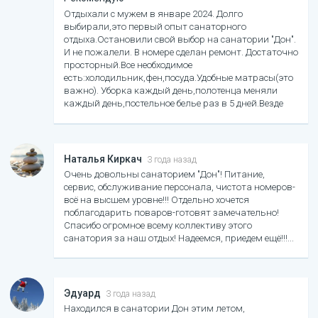
Отдыхали с мужем в январе 2024. Долго
выбирали,это первый опыт санаторного
отдыха.Остановили свой выбор на санатории "Дон".
И не пожалели. В номере сделан ремонт. Достаточно
просторный.Все необходимое
есть:холодильник,фен,посуда.Удобные матрасы(это
важно). Уборка каждый день,полотенца меняли
каждый день,постельное белье раз в 5 дней.Везде
чисто. Отдельное спасибо медперсоналу-все
внимательные и доброжелательные. Питание как в
санатории,каждая калория на своем месте. И с
фантазией. Всегда есть выбор,все вкусно. И
Наталья Киркач
3 года назад
расположен санаторий удобно.Все рядом: Машук,
Очень довольны санаторием "Дон"! Питание,
канатка, Провал, парк Цветник. Отдохнули
сервис, обслуживание персонала, чистота номеров-
хорошо.укрепили здоровье.
всё на высшем уровне!!! Отдельно хочется
поблагодарить поваров-готовят замечательно!
Спасибо огромное всему коллективу этого
санатория за наш отдых! Надеемся, приедем ещё!!!
Эдуард
3 года назад
Находился в санатории Дон этим летом,