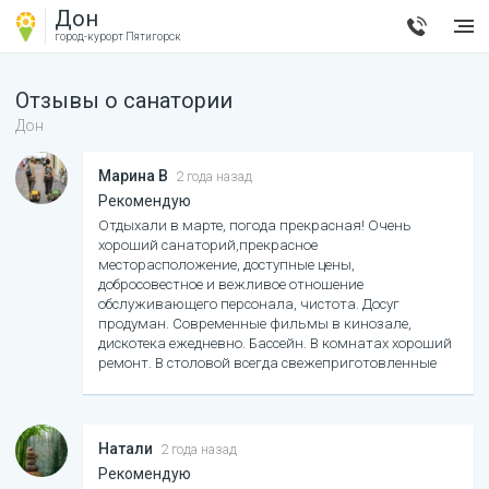
Дон
город-курорт
Пятигорск
Отзывы о санатории
Дон
Марина В
2 года назад
Рекомендую
Отдыхали в марте, погода прекрасная! Очень
хороший санаторий,прекрасное
месторасположение, доступные цены,
добросовестное и вежливое отношение
обслуживающего персонала, чистота. Досуг
продуман. Современные фильмы в кинозале,
дискотека ежедневно. Бассейн. В комнатах хороший
ремонт. В столовой всегда свежеприготовленные
продукты, выпечка собственного приготовления.
Хочется поблагодарить весь персонал санатория -
Вы всё делаете для того, чтобы мы хотели ещё и ещё
раз приехать к Вам.
Натали
2 года назад
Рекомендую