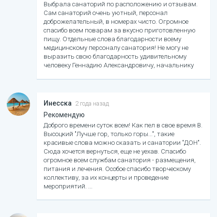
Выбрала санаторий по расположению и отзывам.
Сам санаторий очень уютный, персонал
доброжелательный, в номерах чисто. Огромное
спасибо всем поварам за вкусно приготовленную
пищу. Отдельные слова благодарности всему
медицинскому персоналу санатория! Не могу не
выразить свою благодарность удивительному
человеку Геннадию Александровичу, начальнику
маркетинговой службы! Всем рекомендую отдохнуть
и полечиться в санатории Дон. Наслаждайтесь
отдыхом, прекрасной природой, горным воздухом и
минеральной водой. Всем здоровья и удачи. А я жду
Инесска
2 года назад
следующего отпуска!
Рекомендую
Доброго времени суток всем! Как пел в свое время В.
Высоцкий "Лучше гор, только горы...", такие
красивые слова можно сказать и санатории "ДОН".
Сюда хочется вернуться, еще не уехав. Спасибо
огромное всем службам санатория - размещения,
питания и лечения. Особое спасибо творческому
коллективу, за их концерты и проведение
мероприятий.