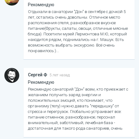
Рекомендую
Отдыхали в санатории "Дон" в сентябре с дочкой 5
лет, остались очень довольны. Отличное место
расположения отеля, разнообразное вкусное
питание(Фрукты, салаты, овощи, отличные мясные
блюда). Посетили музей Лермонтова М.Ю, который
находится рядом, поднимались на г. Машук. Есть
возможность выбрать экскурсию. Всё очень
понравилось:)
Сергей Ф
5 лет назад
Рекомендую
Рекомендую санаторий "Дон" всем, кто приезжает с
желанием получить заряд энергии и
положительных эмоций, кто понимает, что
организму (телу) нужно давать "передышку" от
стресса и перегрузок. Глобально устраивает все:
питание отменное, разнообразное; персонал
внимательный, заботливый; лечебная база -
достаточная для такого рода санаториев, очень
хороший бассейн; досуг разнообразный; номера