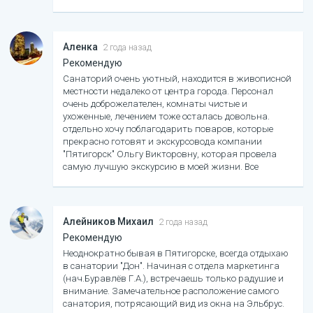
разнообразно! Санаторий расположен очень удобно
в центре курортной зоны! После ужина пешком
можно без напряжения прогуляться до Провала,
Эоловой арфы, спуститься к Цветнику.
Аленка
2 года назад
Рекомендую
Санаторий очень уютный, находится в живописной
местности недалеко от центра города. Персонал
очень доброжелателен, комнаты чистые и
ухоженные, лечением тоже осталась довольна.
отдельно хочу поблагодарить поваров, которые
прекрасно готовят и экскурсовода компании
"Пятигорск" Ольгу Викторовну, которая провела
самую лучшую экскурсию в моей жизни. Все
огромное спасибо!
Алейников Михаил
2 года назад
Рекомендую
Неоднократно бывая в Пятигорске, всегда отдыхаю
в санатории "Дон". Начиная с отдела маркетинга
(нач.Буравлёв Г.А.), встречаешь только радушие и
внимание. Замечательное расположение самого
санатория, потрясающий вид из окна на Эльбрус.