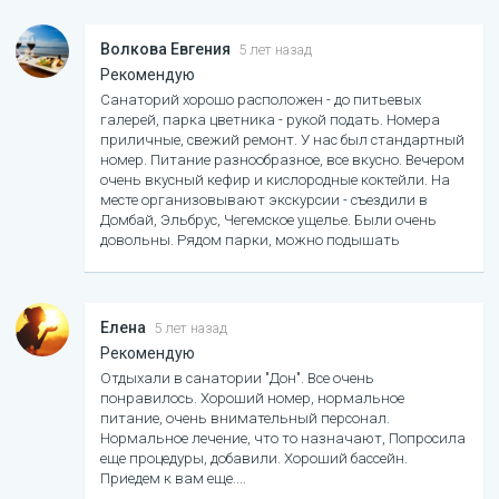
чистые; территория ухоженная; месторасположение
- в шаговой доступности всё, даже грязелечебница
(15-20 минут пешком). Постоянно ведутся работы по
Волкова Евгения
5 лет назад
благоустройству территории и номеров.
Рекомендую
Санаторий хорошо расположен - до питьевых
галерей, парка цветника - рукой подать. Номера
приличные, свежий ремонт. У нас был стандартный
номер. Питание разнообразное, все вкусно. Вечером
очень вкусный кефир и кислородные коктейли. На
месте организовывают экскурсии - съездили в
Домбай, Эльбрус, Чегемское ущелье. Были очень
довольны. Рядом парки, можно подышать
воздухом, масса положительных эмоций.
Медсестры, отпускающие процедуры очень
вежливы, сами процедуры очень нравились. В
целом, осталось хорошее впечатление.
Елена
5 лет назад
Рекомендую
Отдыхали в санатории "Дон". Все очень
понравилось. Хороший номер, нормальное
питание, очень внимательный персонал.
Нормальное лечение, что то назначают, Попросила
еще процедуры, добавили. Хороший бассейн.
Приедем к вам еще.