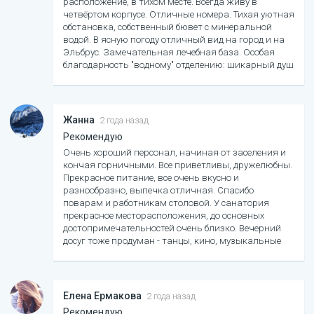
расположение, в тихом месте. Всегда живу в
четвёртом корпусе. Отличные номера. Тихая уютная
обстановка, собственный бювет с минеральной
водой. В ясную погоду отличный вид на город и на
Эльбрус. Замечательная лечебная база. Особая
благодарность "водному" отделению: шикарный душ
Шарко, гидромассаж, ванны, душ Виши. Очень
радует еда в санатории: трёхразовое выборное
меню. Очень вкусно и разнообразно. Недалеко от
Цветника, Провала, фуникулёра. Любимый
Жанна
2 года назад
санаторий.
Рекомендую
Очень хороший персонал, начиная от заселения и
кончая горничными. Все приветливы, дружелюбны.
Прекрасное питание, все очень вкусно и
разнообразно, выпечка отличная. Спасибо
поварам и работникам столовой. У санатория
прекрасное месторасположения, до основных
достопримечательностей очень близко. Вечерний
досуг тоже продуман - танцы, кино, музыкальные
вечера. Ходили в Пятигорский театр на оперетту,
очень понравилось! С удовольствием вернулись бы
снова. Спасибо всем за прекрасный отдых!!!
Елена Ермакова
2 года назад
Рекомендую