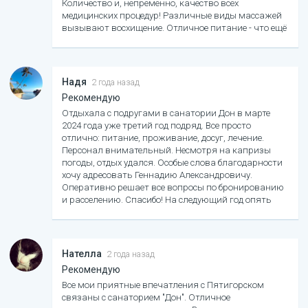
Количество и, непременно, качество всех
медицинских процедур! Различные виды массажей
вызывают восхищение. Отличное питание - что ещё
надо? Нормальный досуг. С удовольствием приеду
ещё в "Дон" и других приглашаю - не пожалеете! С
глубоким уважением, Алейников М . (Белгород).
Надя
2 года назад
Рекомендую
Отдыхала с подругами в санатории Дон в марте
2024 года уже третий год подряд. Все просто
отлично: питание, проживание, досуг, лечение.
Персонал внимательный. Несмотря на капризы
погоды, отдых удался. Особые слова благодарности
хочу адресовать Геннадию Александровичу.
Оперативно решает все вопросы по бронированию
и расселению. Спасибо! На следующий год опять
обязательно приедем в санаторий Дон.
Нателла
2 года назад
Рекомендую
Все мои приятные впечатления с Пятигорском
связаны с санаторием "Дон". Отличное