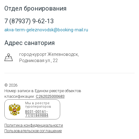
Отдел бронирования
7 (87937) 9-62-13
akva-term-geleznovodsk@booking-mail.ru
Адрес санатория
город-курорт
Железноводск
,
Родниковая ул., 22
©
2026
Номер записи в Едином реестре объектов
классификации:
С262025000683
Мы в реестре
туроператоров
В031-00161-
77/01849884
Политика конфиденциальности
Пользовательское соглашение