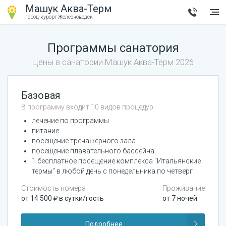
Машук Аква-Терм
город-курорт
Железноводск
Программы санатория
Цены в санатории
Машук Аква-Терм
2026
Базовая
В программу входит 10 видов процедур
лечение по программы
питание
посещение тренажерного зала
посещение плавательного бассейна
1 бесплатное посещение комплекса "Итальянские
термы" в любой день с понедельника по четверг
Стоимость номера
Проживание
от
14 500
в сутки/гость
от
7
ночей
Подробнее